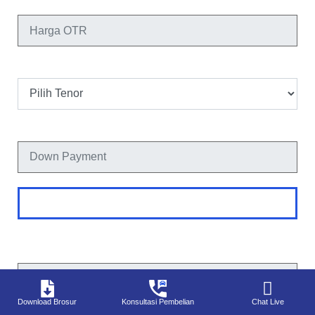
Harga OTR
Tenor
Down Payment
Hitung
Perhitungan merupakan simulasi dan bukan merupakan harga final.
Cicilan Perbulan
Download Brosur
Konsultasi Pembelian
Chat Live